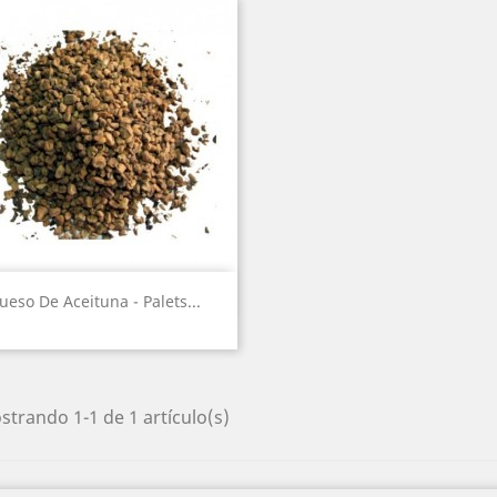
Vista rápida

ueso De Aceituna - Palets...
trando 1-1 de 1 artículo(s)