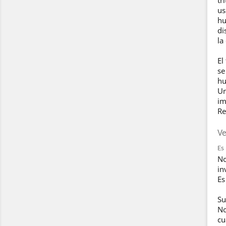
us
hu
di
la
El
se
hu
Un
im
Re
Ve
Es
No
in
Es
Su
No
cu