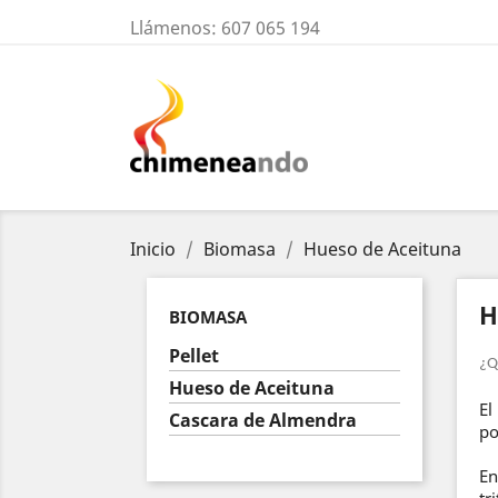
Llámenos:
607 065 194
Inicio
Biomasa
Hueso de Aceituna
H
BIOMASA
Pellet
¿Q
Hueso de Aceituna
El
Cascara de Almendra
po
En
tr