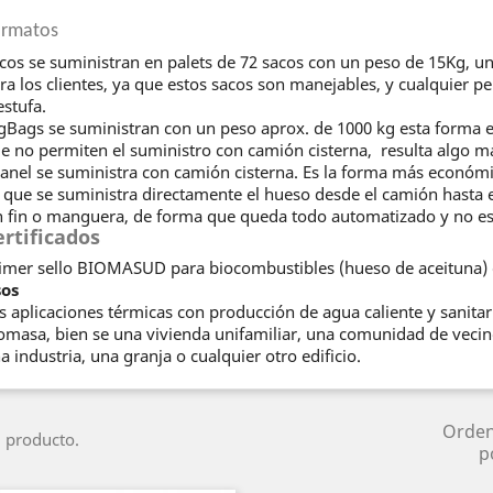
rmatos
cos se suministran en palets de 72 sacos con un peso de 15Kg, u
ra los clientes, ya que estos sacos son manejables, y cualquier p
estufa.
gBags se suministran con un peso aprox. de 1000 kg esta forma e
e no permiten el suministro con camión cisterna,
resulta algo m
anel se suministra con camión cisterna. Es la forma más económ
 que se suministra directamente el hueso desde el camión hasta e
n fin o manguera, de forma que queda todo automatizado y no e
ertificados
imer sello BIOMASUD para biocombustibles (hueso de aceituna) 
os
s aplicaciones térmicas con producción de agua caliente y sanitar
omasa, bien se una vivienda unifamiliar, una comunidad de vecino
a industria, una granja o cualquier otro edificio.
Orde
 producto.
p