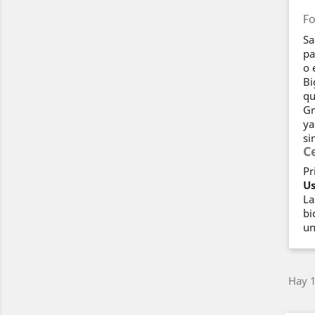
Fo
Sa
pa
o 
Bi
qu
Gr
ya
si
C
Pr
Us
La
bi
un
Hay 1