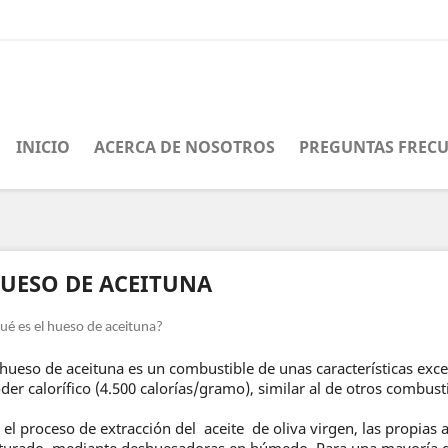
INICIO
ACERCA DE NOSOTROS
PREGUNTAS FREC
UESO DE ACEITUNA
ué es el hueso de aceituna?
 hueso de aceituna es un combustible de unas características exc
der calorífico (4.500 calorías/gramo), similar al de otros combusti
 el proceso de extracción del
aceite
de oliva virgen, las propias
iturado
mediante deshuesadoras en húmedo. Para una mayoría de 