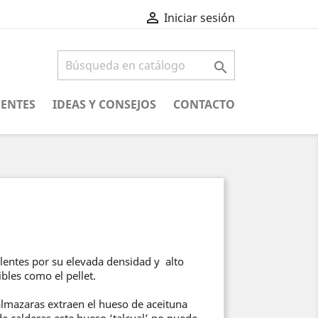

Iniciar sesión

UENTES
IDEAS Y CONSEJOS
CONTACTO
elentes por su elevada densidad y alto
bles como el pellet.
 almazaras extraen el hueso de aceituna
calderas este hueso ‘talcual’ no puede