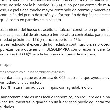
arse, no solo por la humedad (≥25%), si no por un contenido muy 
eso. La piel tiene mucho mayor contenido de cenizas y minerales
sminución del punto de fusión y la formación de depósitos de escor
 grilla como en paredes de la caldera.
 tratamiento del hueso de aceituna ‘talcual’ consiste, en primer l
 aplica un caudal de aire seco a temperatura controlada, para alc
medad próximo al 12% y nunca superior al 15%.
a vez reducido el exceso de humedad, a continuación, se procede 
purezas, para obtener un HUESOLIMPIO, como recomienda el Ce
novables (CTAER)*para la limpieza de hueso de aceituna.
ntajas
 más económico que los combustibles fosiles.
 contamina, ya que es biomasa de C02 neutro, lo que ayuda a evit
vernadero a la atmósfera.
 100 % natural, sin aditivos, limpio, con agradable olor.
 almacenamiento es mas fácil y económico, no requiere de un m
 caduca, mientras lo guarde en un lugar seco puede aguantar tod
alidades.